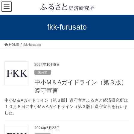
コ
ナ
ン
ビ
テ
ゲ
ン
ー
fkk-furusato
ツ
シ
へ
ョ
ス
ン
HOME
fkk-furusato
キ
に
ッ
移
プ
動
2024年10月8日
未分類
中小M＆Aガイドライン（第３版）
遵守宣言
中小M＆Aガイドライン（第３版】遵守宣言ふるさと経済研究所は
１０月８日に中小M＆Aガイドライン（第３版）遵守宣言を行いま
した。
2024年5月23日