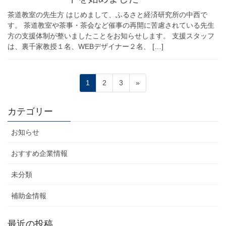
茶道教室の先生方 はじめまして、ふるさと経済研究所の中西で
す。 茶道教室や茶事・茶会など催事の再開に苦慮されている先生
方の支援体制が整いましたことをお知らせします。 支援スタッフ
は、裏千家教授１名、WEBデザイナー２名、 […]
投
固
固
固
1
2
3
»
稿
定
定
定
ペ
ペ
ペ
の
カテゴリー
ー
ー
ー
ペ
ジ
ジ
ジ
お知らせ
ー
ジ
おすすめ企業情報
送
未分類
り
補助金情報
最近の投稿