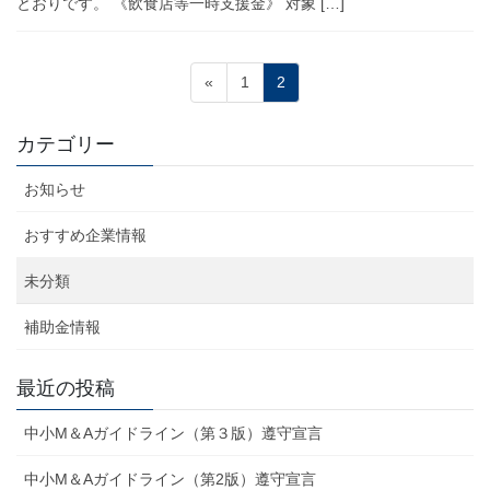
とおりです。 《飲食店等一時支援金》 対象 […]
投
固
固
«
1
2
稿
定
定
ペ
ペ
の
カテゴリー
ー
ー
ペ
ジ
ジ
お知らせ
ー
ジ
おすすめ企業情報
送
未分類
り
補助金情報
最近の投稿
中小M＆Aガイドライン（第３版）遵守宣言
中小M＆Aガイドライン（第2版）遵守宣言