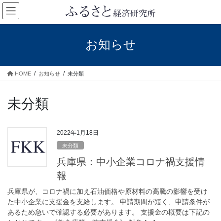
コ
ナ
ン
ビ
テ
ゲ
ン
ー
お知らせ
ツ
シ
へ
ョ
ス
ン
HOME
お知らせ
未分類
キ
に
ッ
移
プ
動
未分類
2022年1月18日
未分類
兵庫県：中小企業コロナ禍支援情
報
兵庫県が、コロナ禍に加え石油価格や原材料の高騰の影響を受け
た中小企業に支援金を支給します。 申請期間が短く、申請条件が
あるため急いで確認する必要があります。 支援金の概要は下記の