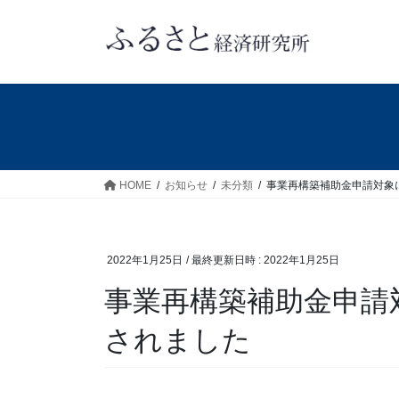
コ
ナ
ン
ビ
テ
ゲ
ン
ー
ツ
シ
へ
ョ
ス
ン
キ
に
ッ
移
HOME
お知らせ
未分類
事業再構築補助金申請対象
プ
動
2022年1月25日
/ 最終更新日時 :
2022年1月25日
事業再構築補助金申請
されました